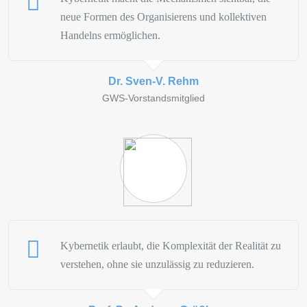
Damit verbunden war die Frage nach Verantwortung und
neue Formen des Organisierens und kollektiven
Selbstorganisation. Dr. Boysen zeigte, dass in einer Sanierung nicht
Handelns ermöglichen.
alles zentral gesteuert werden kann. Gerade wenn Führung zeitlich
begrenzt, interimistisch oder unter hohem Druck erfolgt, müssen
operative Verantwortung, Problemlösungskompetenz und
Dr. Sven-V. Rehm
Aufmerksamkeit für das Ganze breiter in der Organisation verteilt
GWS-Vorstandsmitglied
werden. Kybernetisch betrachtet entsteht Handlungsfähigkeit dort,
wo relevante Informationen wahrgenommen, geteilt und in
abgestimmtes Handeln übersetzt werden können.
Möglichkeiten erweitern statt nur
Schäden begrenzen
Ein besonders prägnanter Gedanke des Vortrags war die
Kybernetik erlaubt, die Komplexität der Realität zu
Bezugnahme auf Heinz von Foersters Prinzip, so zu handeln, dass
verstehen, ohne sie unzulässig zu reduzieren.
sich die Anzahl der Möglichkeiten erhöht. In einer
Unternehmenskrise liegt der Fokus häufig auf Stabilisierung,
Liquiditätssicherung und Risikobegrenzung. Der Vortrag zeigte