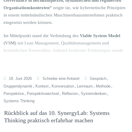
Governance in hochkomplexen, dynamischen und regulierten
Organisationskontexten“
zeigte sie, wie kybernetische Prinzipien
in einem mittelständischen Maschinenbauunternehmen praktisch
eingesetzt werden können.
Im Mittelpunkt stand die Verbindung des
Viable System Model
(VSM)
mit Lean Management, Qualitätsmanagement und
betrieblichen Kennzahlen. Anhand konkreter Erfahrungen wurde
deutlich, dass Komplexität nicht allein aus der technischen
Schwierigkeit eines Auftrags entsteht. Auch regulatorische
Vorgaben, Dokumentationspflichten, Zertifizierungen,
,
18. Juni 2026
Schreibe eine Antwort
Gespräch
Projektumfang und unterschiedliche fachliche Perspektiven wirken
,
,
,
,
,
Gruppendynamik
Kontext
Konversation
Lernraum
Methode
zusammen.
,
,
,
,
Perspektive
Perspektivwechsel
Reflexion
Systemdenken
Das Unternehmen nutzt das VSM als organisatorischen
Systems Thinking
Bezugsrahmen, um Verantwortlichkeiten, Rückkopplungsschleifen,
Rückblick auf das 10. SynergyLab: Systems
Eskalationswege und strategische Entwicklung systematisch zu
Thinking praktisch erfahrbar machen
gestalten. Ergänzend wurden unterschiedliche Komplexitätsstufen
für Projekte entwickelt. Langfristige Unternehmensdaten sollen nun