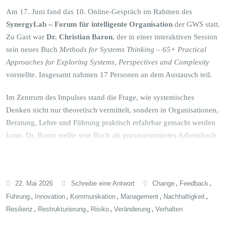
dazu beitragen, die Lebensfähigkeit und Wirksamkeit der
Am 17. Juni fand das 10. Online-Gespräch im Rahmen des
Organisationsgestaltung auch empirisch besser zu erfassen.
SynergyLab – Forum für intelligente Organisation
der GWS statt.
Zu Gast war
Dr. Christian Baron
, der in einer interaktiven Session
In der anschließenden Diskussion ging es unter anderem um die
sein neues Buch
Methods for Systems Thinking – 65+ Practical
Grenze zwischen beherrschbarer Komplexität und Chaos, um die
Approaches for Exploring Systems, Perspectives and Complexity
Erkennung verborgener Muster durch Datenanalyse und Künstliche
vorstellte. Insgesamt nahmen 17 Personen an dem Austausch teil.
Intelligenz sowie um die Frage, wie kybernetische Modelle
erfolgreich in Organisationen eingeführt werden können. Als
Im Zentrum des Impulses stand die Frage, wie systemisches
wesentliche Erfahrung wurde festgehalten: Statt zu lange nach
Denken nicht nur theoretisch vermittelt, sondern in Organisationen,
einem perfekten Ausgangsmodell zu suchen, sollten Organisationen
Beratung, Lehre und Führung praktisch erfahrbar gemacht werden
frühzeitig modellieren, die Beteiligten einbeziehen und ihre
kann. Dr. Baron stellte sein Buch als praxisorientiertes Arbeitsbuch
Strukturen iterativ weiterentwickeln.
vor, das über 65 Methoden bündelt und diese entlang der 5M-
Struktur ordnet:
Motivate, Meet, Map, Make und Manage
. Diese
Wir danken Carola Ritzinger-Roll herzlich für die fundierten
Struktur ist nicht als starres Prozessmodell zu verstehen, sondern als
Einblicke in die praktische Anwendung kybernetischer
,
,
22. Mai 2026
Schreibe eine Antwort
Change
Feedback
Orientierungshilfe, um je nach Situation, Zielgruppe und
Organisationsmodelle und allen Teilnehmenden für den engagierten
,
,
,
,
,
Führung
Innovation
Kommunikation
Management
Nachhaltigkeit
Problemstellung geeignete Methoden auszuwählen.
Austausch.
,
,
,
,
Resilienz
Restrukturierung
Risiko
Veränderung
Verhalten
Besonders anschaulich wurde der Zugang durch eine kleine