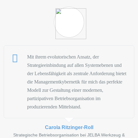
Transformationsprozesse besser zu verstehen.
Der Austausch machte zudem deutlich, dass Kybernetik für
moderne Führungsfragen hochaktuell bleibt. In dynamischen
Umwelten, unter Unsicherheit und bei hoher Stakeholder-
Komplexität reicht lineares Planungs- und Steuerungsdenken nicht
aus. Organisationen müssen vielmehr lernen, Wechselwirkungen zu
Mit ihrem evolutorischen Ansatz, der
erkennen, Rückmeldungen aufzunehmen, verschiedene Interessen
Strategieeinbindung auf allen Systemebenen und
zu moderieren und ihre eigenen Handlungsspielräume fortlaufend
zu erweitern.
der Lebensfähigkeit als zentrale Anforderung bietet
die Managementkybernetik für mich das perfekte
Fazit
Modell zur Gestaltung einer modernen,
partizipativen Betriebsorganisation im
Der Vortrag von Dr. Werner Boysen zeigte eindrucksvoll, dass
produzierenden Mittelstand.
Kybernetik keine theoretische Randdisziplin ist, sondern einen
konkreten Orientierungsrahmen für Führung, Transformation und
Unternehmenssanierung bieten kann. Gerade in Krisensituationen
Carola Ritzinger-Roll
wird sichtbar, wie wichtig es ist, Organisationen als lebende soziale
Strategische Betriebsorganisation bei JELBA Werkzeug &