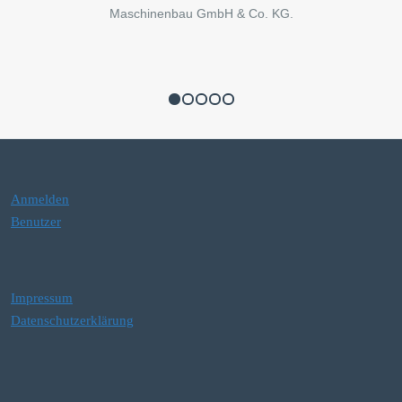
Systeme zu verstehen, die auf Rückkopplung, Anpassungsfähigkeit
Maschinenbau GmbH & Co. KG.
und koordinierte Verantwortung angewiesen sind.
Die GWS dankt Dr. Werner Boysen herzlich für den offenen und
praxisnahen Einblick sowie allen Teilnehmenden für die engagierte
Diskussion. Der Abend hat erneut gezeigt, welches Potenzial im
SynergyLab liegt: wissenschaftliche Konzepte, praktische
Erfahrungen und gemeinsame Reflexion miteinander ins Gespräch
zu bringen.
Anmelden
Benutzer
Das nächste SynergyLab wird am 17. Juni 2026 stattfinden. Weitere
Informationen dazu finden Sie auf
dieser Website
.
Impressum
Datenschutzerklärung