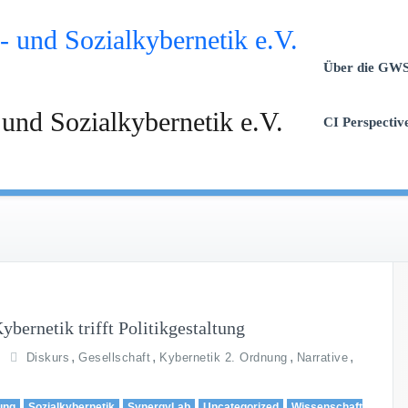
Über die GW
 und Sozialkybernetik e.V.
CI Perspectiv
bernetik trifft Politikgestaltung
,
,
,
,
Diskurs
Gesellschaft
Kybernetik 2. Ordnung
Narrative
tung
Sozialkybernetik
SynergyLab
Uncategorized
Wissenschaft