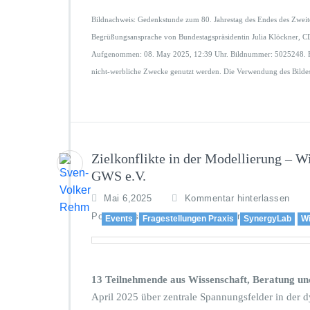
Bildnachweis: Gedenkstunde zum 80. Jahrestag des Endes des Zweite
Begrüßungsansprache von Bundestagspräsidentin Julia Klöckner, CD
Aufgenommen: 08. May 2025, 12:39 Uhr. Bildnummer: 5025248. Foto
nicht-werbliche Zwecke genutzt werden. Die Verwendung des Bildes i
Zielkonflikte in der Modellierung – W
GWS e.V.
Mai 6,2025
Kommentar hinterlassen
,
,
Policy Design
Simulation
Zielkonflikt
Events
Fragestellungen Praxis
SynergyLab
Wi
13 Teilnehmende aus Wissenschaft, Beratung un
April 2025 über zentrale Spannungsfelder in der