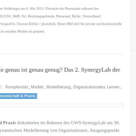
n Weltkrieges am 8. Mai 2025: Übersicht des Plenarsaals während der
U/CSU, MdB. Ort: Reichstagsgebäude, Plenarsaal, Berlin / Deutschland.
graf/in: Thomas Köhler / photothek. Dieses Bild darf für private und kommerzielle
n sozialen Medien ist gestattet.
ie genau ist genau genug? Das 2. SynergyLab der
,
,
,
,
Komplexität
Modell
Modellierung
Organisationales Lernen
ssenschaft & Praxis
d Praxis
diskutierten im Rahmen des GWS-SynergyLab am 30.
 dynamischen Modellierung von Organisationen. Ausgangspunkt