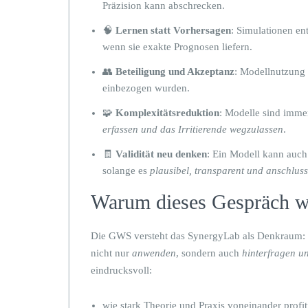
Präzision kann abschrecken.
🧠
Lernen statt Vorhersagen
: Simulationen en
wenn sie exakte Prognosen liefern.
👥
Beteiligung und Akzeptanz
: Modellnutzung 
einbezogen wurden.
🧩
Komplexitätsreduktion
: Modelle sind imme
erfassen und das Irritierende wegzulassen
.
🧾
Validität neu denken
: Ein Modell kann auch 
solange es
plausibel, transparent und anschlus
Warum dieses Gespräch w
Die GWS versteht das SynergyLab als Denkraum: 
nicht nur
anwenden
, sondern auch
hinterfragen u
eindrucksvoll:
wie stark Theorie und Praxis voneinander profi