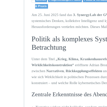
& Praxis
Am 25. Juni 2025 fand das
3. SynergyLab der G
systemisches Denken, kollektive Intelligenz und ky
Herausforderungen vertiefen möchten. Dieses Ma
Politik als komplexes Sys
Betrachtung
Unter dem Titel
„Krieg, Klima, Krankenhausrefor
Wirklichkeitskonstruktion“
eröffnete Adrian Bro
zwischen
Narrativen
,
Rückkopplungseffekten
u
wie sich Wirklichkeit in politischen Prozessen du
konstruiert – und welche Rolle kybernetisches De
Zentrale Erkenntnisse des Abend