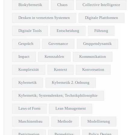
Biokybernetik
Chaos
Collective Intelligence
Denken in vernetzten Systemen
Digitale Plattformen
Digitale Tools
Entscheidung
Führung
Gespräch
Governance
Gruppendynamik
Impact
Kennzahlen
Kommunikation
Komplexität
Kontext
Konversation
Kybernetik
Kybernetik 2. Ordnung
Kybernetik; Systemdenken; Technikphilosophie
Laws of Form
Lean Management
Maschinenbau
Methode
Modellierung
Partizipation
Perspektive
Policy Design