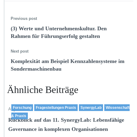
Previous post
(3) Werte und Unternehmenskultur. Den
Rahmen für Führungserfolg gestalten
Next post
Komplexität am Beispiel Kennzahlensysteme im
Sondermaschinenbau
Ähnliche Beiträge
Forschung
Fragestellungen Praxis
SynergyLab
Wissenschaft
Aug. 3,2026
& Praxis
Rückblick auf das 11. SynergyLab: Lebensfähige
Governance in komplexen Organisationen