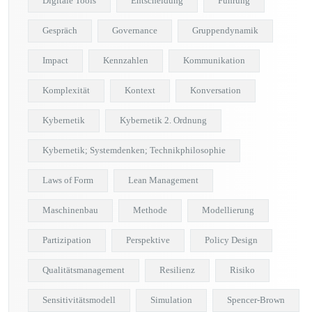
Digitale Tools
Entscheidung
Führung
Gespräch
Governance
Gruppendynamik
Impact
Kennzahlen
Kommunikation
Komplexität
Kontext
Konversation
Kybernetik
Kybernetik 2. Ordnung
Kybernetik; Systemdenken; Technikphilosophie
Laws of Form
Lean Management
Maschinenbau
Methode
Modellierung
Partizipation
Perspektive
Policy Design
Qualitätsmanagement
Resilienz
Risiko
Sensitivitätsmodell
Simulation
Spencer-Brown