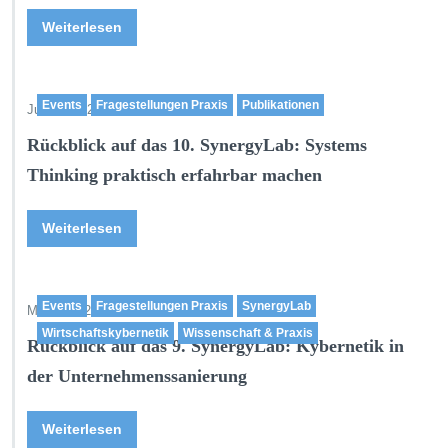
Weiterlesen
Events
Fragestellungen Praxis
Publikationen
Juni 18,2026
Rückblick auf das 10. SynergyLab: Systems
Thinking praktisch erfahrbar machen
Weiterlesen
Events
Fragestellungen Praxis
SynergyLab
Mai 22,2026
Wirtschaftskybernetik
Wissenschaft & Praxis
Rückblick auf das 9. SynergyLab: Kybernetik in
der Unternehmenssanierung
Weiterlesen